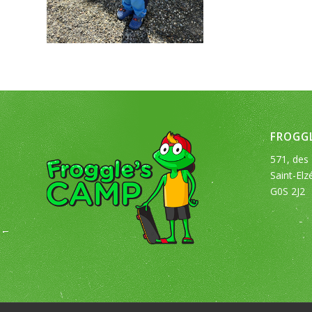
FROGGL
571, des 
Saint-Elz
G0S 2J2