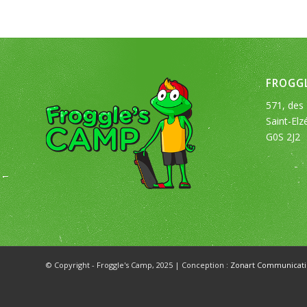
FROGGL
571, des 
Saint-Elz
G0S 2J2
© Copyright - Froggle's Camp, 2025 | Conception :
Zonart Communicati