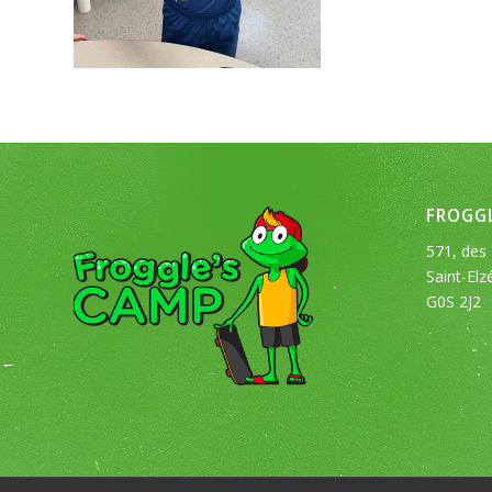
FROGGL
571, des 
Saint-Elz
G0S 2J2