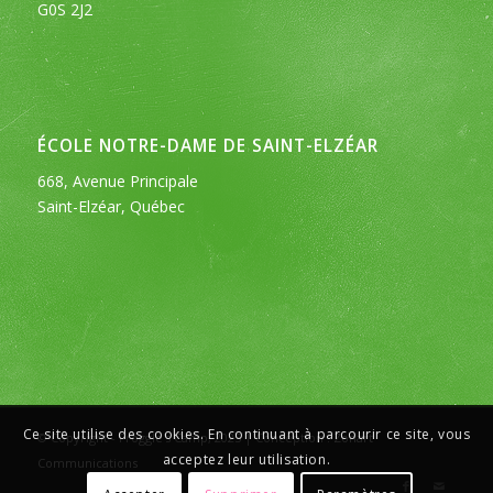
G0S 2J2
ÉCOLE NOTRE-DAME DE SAINT-ELZÉAR
668, Avenue Principale
Saint-Elzéar, Québec
Ce site utilise des cookies. En continuant à parcourir ce site, vous
© Copyright - Froggle's Camp, 2025 | Conception :
Zonart
acceptez leur utilisation.
Communications